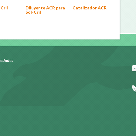
Cril
Catalizador ACR
Diluyente ACR para
Sol-Cril
edades