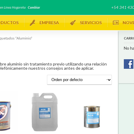
+54 341 430
o en Línea Hogareña
Cambiar
ODUCTOS
EMPRESA
SERVICIOS
NOV
iquetados “Aluminio”
CARR
No ha
sobre aluminio sin tratamiento previo utilizando una relación
elefónicamente nuestros consejos antes de aplicar.