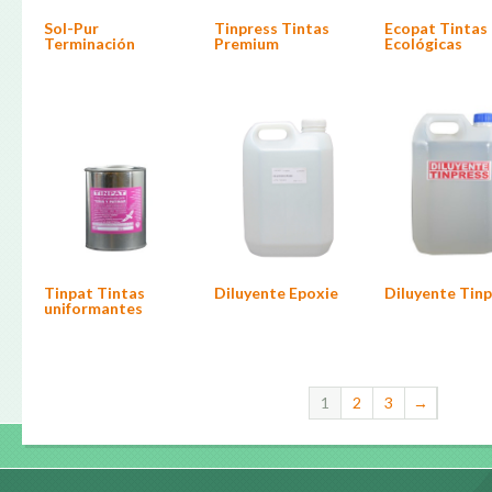
Sol-Pur
Tinpress Tintas
Ecopat Tintas
Terminación
Premium
Ecológicas
Este
producto
tiene
múltiples
variantes.
Las
opciones
se
pueden
elegir
en
la
página
de
producto
Tinpat Tintas
Diluyente Tin
Diluyente Epoxie
uniformantes
1
2
3
→