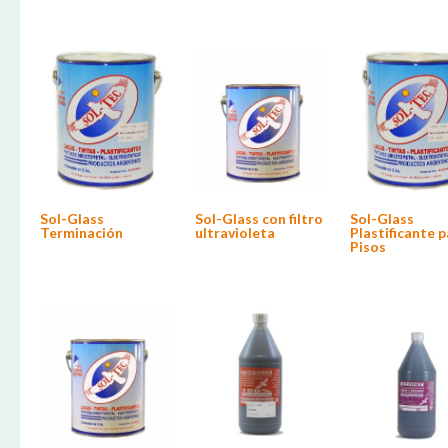
producto
tiene
múltiples
variantes.
Las
opciones
se
pueden
elegir
en
la
página
de
producto
Sol-Glass con filtro
Sol-Glass
Sol-Glass
ultravioleta
Terminación
Plastificante 
Pisos