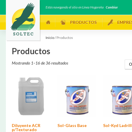
Estás navegando el sitio en Línea Hogareña
Cambiar
PRODUCTOS
EMPRE
Inicio
/ Productos
Productos
Mostrando 1–16 de 36 resultados
Sol-Glass Base
Sol-Kyd Ladril
Diluyente ACR
p/Texturado
Este